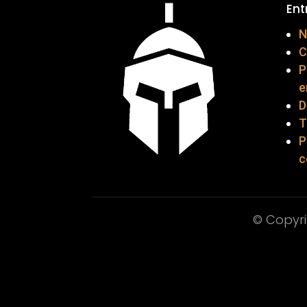
Ent
N
C
P
e
D
T
P
c
© Copyri