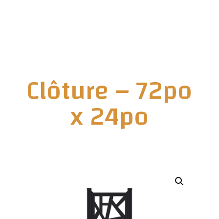
à
1,449.00$CAD
Clôture – 72po
x 24po