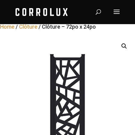
Home
/
Clôture
/ Clôture – 72po x 24po