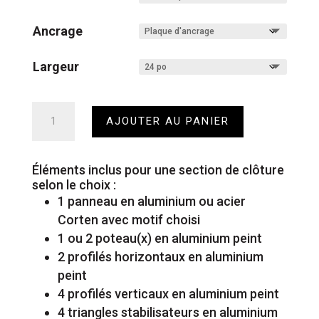
Ancrage
Largeur
quantité
AJOUTER AU PANIER
de
Clôture
-
72po
Éléments inclus pour une section de clôture
x
selon le choix :
24po
1 panneau en aluminium ou acier
Corten avec motif choisi
1 ou 2 poteau(x) en aluminium peint
2 profilés horizontaux en aluminium
peint
4 profilés verticaux en aluminium peint
4 triangles stabilisateurs en aluminium