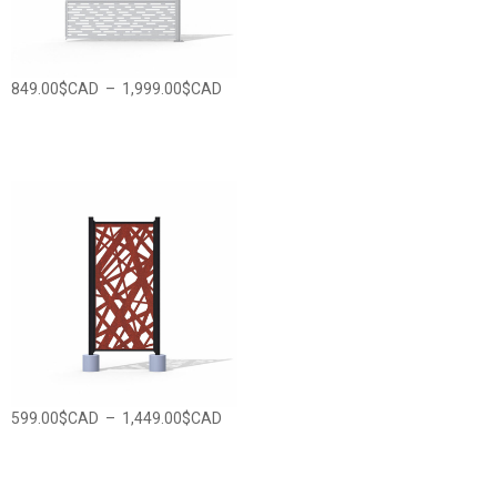
Plage
849.00
$CAD
–
1,999.00
$CAD
de
prix :
849.00$CAD
à
1,999.00$CAD
Plage
599.00
$CAD
–
1,449.00
$CAD
de
prix :
599.00$CAD