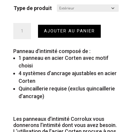
Type de produit
quantité
AJOUTER AU PANIER
de
Panneau
d'intimité
Panneau d’intimité composé de :
1 panneau en acier Corten avec motif
choisi
4 systèmes d’ancrage ajustables en acier
Corten
Quincaillerie requise (exclus quincaillerie
d’ancrage)
Les panneaux d’intimité Corrolux vous
donnerons l’intimité dont vous avez besoin.
L’utilisation de l’acier Corten procure à nos