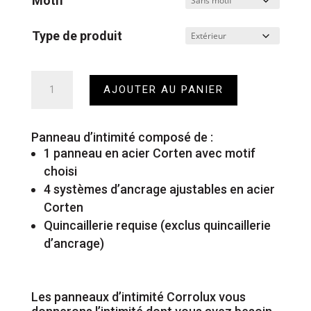
Motif
Type de produit
quantité
AJOUTER AU PANIER
de
Panneau
d'intimité
Panneau d’intimité composé de :
1 panneau en acier Corten avec motif
choisi
4 systèmes d’ancrage ajustables en acier
Corten
Quincaillerie requise (exclus quincaillerie
d’ancrage)
Les panneaux d’intimité Corrolux vous