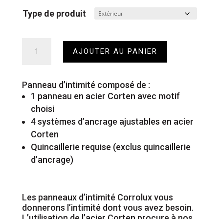
Type de produit
quantité
AJOUTER AU PANIER
de
Panneau
d'intimité
Panneau d’intimité composé de :
1 panneau en acier Corten avec motif
choisi
4 systèmes d’ancrage ajustables en acier
Corten
Quincaillerie requise (exclus quincaillerie
d’ancrage)
Les panneaux d’intimité Corrolux vous
donnerons l’intimité dont vous avez besoin.
L’utilisation de l’acier Corten procure à nos